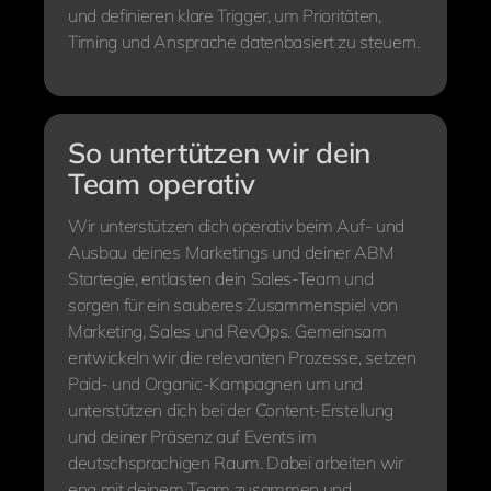
und definieren klare Trigger, um Prioritäten,
Timing und Ansprache datenbasiert zu steuern.
So untertützen wir dein
Team operativ
Wir unterstützen dich operativ beim Auf- und
Ausbau deines Marketings und deiner ABM
Startegie, entlasten dein Sales-Team und
sorgen für ein sauberes Zusammenspiel von
Marketing, Sales und RevOps. Gemeinsam
entwickeln wir die relevanten Prozesse, setzen
Paid- und Organic-Kampagnen um und
unterstützen dich bei der Content-Erstellung
und deiner Präsenz auf Events im
deutschsprachigen Raum. Dabei arbeiten wir
eng mit deinem Team zusammen und