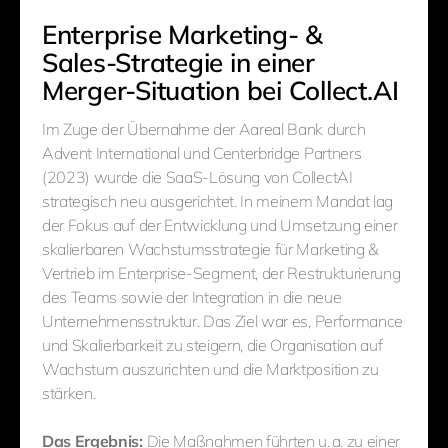
Enterprise Marketing- &
Sales-Strategie in einer
Merger-Situation bei Collect.AI
Im Zuge der Übernahme der Aareal Bank durch
Advent International und Centerbridge Partners
(2023) wurde die SaaS-Lösung von CollectAI
strategisch neu ausgerichtet. In meinem Mandat lag
der Fokus auf der Entwicklung und Umsetzung einer
skalierbaren Wachstumsstrategie für Marketing &
Vertrieb im Enterprise-Segment, der Restrukturierung
des Teams sowie der Integration in die neue
Unternehmensstruktur. Das Ziel war es, Performance
und Skalierbarkeit zu steigern, die Organisation auf
Wachstum auszurichten und die Marktposition zu
stärken.
Das Ergebnis:
Die Maßnahmen führten u. a. zu einer