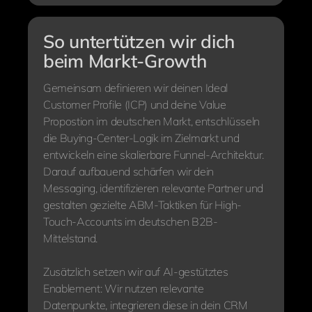
So untertützen wir dich
beim Markt-Growth
Gemeinsam definieren wir deinen Ideal
Customer Profile (ICP) und deine Value
Propostion im deutschen Markt, entschlüsseln
die Buying-Center-Logik im Zielmarkt und
entwickeln eine skalierbare Funnel-Architektur.
Darauf aufbauend schärfen wir dein
Messaging, identifizieren relevante Partner und
gestalten gezielte ABM-Taktiken für High-
Touch-Accounts im deutschen B2B-
Mittelstand.
Zusätzlich setzen wir auf AI-gestütztes
Enablement: Wir nutzen relevante
Datenpunkte, integrieren diese in dein CRM