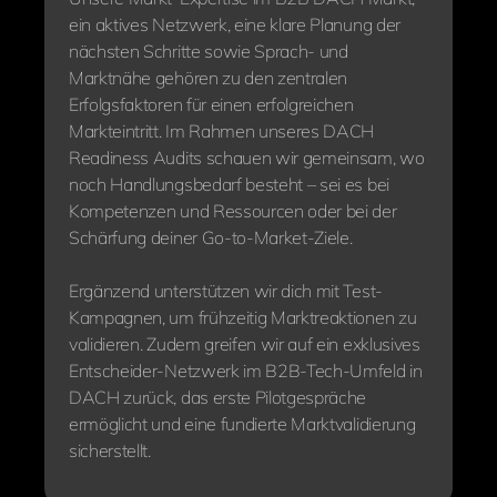
ein aktives Netzwerk, eine klare Planung der
nächsten Schritte sowie Sprach- und
Marktnähe gehören zu den zentralen
Erfolgsfaktoren für einen erfolgreichen
Markteintritt. Im Rahmen unseres DACH
Readiness Audits schauen wir gemeinsam, wo
noch Handlungsbedarf besteht – sei es bei
Kompetenzen und Ressourcen oder bei der
Schärfung deiner Go-to-Market-Ziele.
Ergänzend unterstützen wir dich mit Test-
Kampagnen, um frühzeitig Marktreaktionen zu
validieren. Zudem greifen wir auf ein exklusives
Entscheider-Netzwerk im B2B-Tech-Umfeld in
DACH zurück, das erste Pilotgespräche
ermöglicht und eine fundierte Marktvalidierung
sicherstellt.