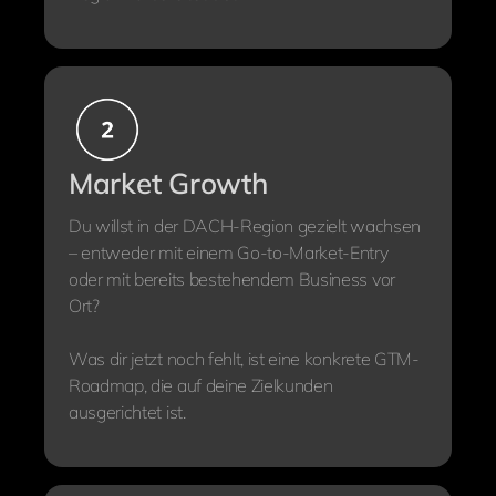
Market Growth
Du willst in der DACH-Region gezielt wachsen
– entweder mit einem Go-to-Market-Entry
oder mit bereits bestehendem Business vor
Ort?
Was dir jetzt noch fehlt, ist eine konkrete GTM-
Roadmap, die auf deine Zielkunden
ausgerichtet ist.