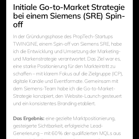
Initiale Go-to-Market Strategie
bei einem Siemens (SRE) Spin-
off
In der Gründungsphase des PropTech-Startups
TWINGINE, einem Spin-off von Siemens SRE, habe
ich die Entwicklung und Umsetzung der Marketing-
und Markenstrategie verantwortet. Das Ziel war es,
eine starke Positionierung für den Markteintritt zu
schaffen – mit klarem Fokus auf die Zielgruppe (ICP),
digitale Kanäle und Eventformate. Gemeinsam mit
dem Siemens-Team habe ich die Go-to-Market-
Strategie konzipiert, den Website-Launch gesteuert
und ein konsistentes Branding etabliert.
Das Ergebnis:
eine gezielte Marktpositionierung,
gesteigerte Sichtbarkeit, erfolgreiche Lead-
Generierung – mit 60 % der qualifizierten MQLs aus