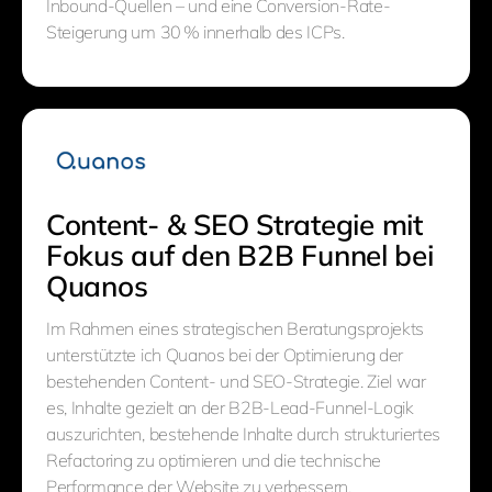
Inbound-Quellen – und eine Conversion-Rate-
Steigerung um 30 % innerhalb des ICPs.
Content- & SEO Strategie mit
Fokus auf den B2B Funnel bei
Quanos
Im Rahmen eines strategischen Beratungsprojekts
unterstützte ich Quanos bei der Optimierung der
bestehenden Content- und SEO-Strategie. Ziel war
es, Inhalte gezielt an der B2B-Lead-Funnel-Logik
auszurichten, bestehende Inhalte durch strukturiertes
Refactoring zu optimieren und die technische
Performance der Website zu verbessern.