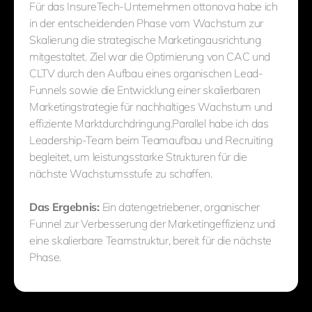
Für das InsureTech-Unternehmen ottonova habe ich
in der entscheidenden Phase vom Wachstum zur
Skalierung die strategische Marketingausrichtung
mitgestaltet. Ziel war die Optimierung von CAC und
CLTV durch den Aufbau eines organischen Lead-
Funnels sowie die Entwicklung einer skalierbaren
Marketingstrategie für nachhaltiges Wachstum und
effiziente Marktdurchdringung.Parallel habe ich das
Leadership-Team beim Teamaufbau und Recruiting
begleitet, um leistungsstarke Strukturen für die
nächste Wachstumsstufe zu schaffen.
Das Ergebnis:
Ein datengetriebener, organischer
Funnel zur Verbesserung der Marketingeffizienz und
eine skalierbare Teamstruktur, bereit für die nächste
Phase.