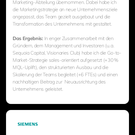
Marketing-Abteilung übernommen. Dabei habe ich
die Marketingstrategie an neue Unternehmensziele
angepasst, das Team gezielt ausgebaut und die
Transformation des Unternehmens mit gestaltet.
Das Ergebnis:
In enger Zusammenarbeit mit den
Gründern, dem Management und Investoren (u. a.
Sequoia Capital, Visionaries Club) habe ich die Go-to-
Market-Strategie sales-orientiert aufgesetzt (+30 %
MQL-Uplift), den strukturierten Ausbau und die
Skalierung der Teams begleitet (+6 FTEs) und einen
nachhaltigen Beitrag zur Neuausrichtung des
Unternehmens geleistet.