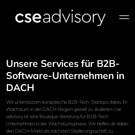
Unsere Services für B2B-
Software-Unternehmen in
DACH
Wir unterstützen europäische B2B-Tech-Startups dabei, ihr
Wachstum in der DACH-Region gezielt zu skalieren. cse
advisory ist eine Boutique-Beratung für B2B-Tech-
Unternehmen in der Wachstumsphase. Wir helfen dir dabei,
den DACH-Markt als nächsten Skalierungsschritt zu