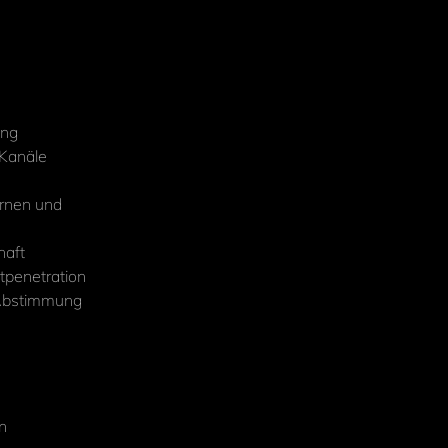
ung
 Kanäle
ernen und
haft
ktpenetration
 Abstimmung
n