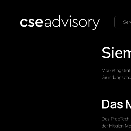
Ser
Sie
Marketingstra
Gründungspha
Das 
Das PropTech-
der initialen M