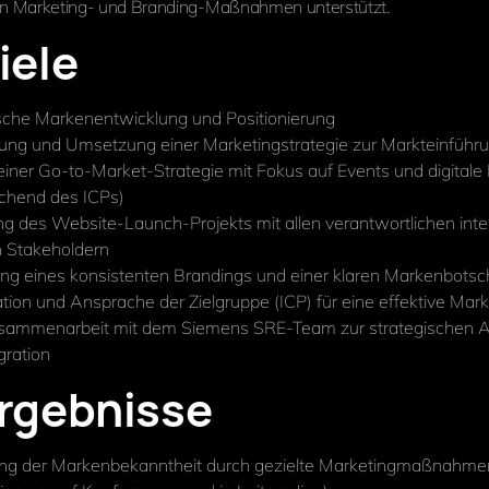
 Marketing- und Branding-Maßnahmen unterstützt.
iele
sche Markenentwicklung und Positionierung
ung und Umsetzung einer Marketingstrategie zur Markteinführ
iner Go-to-Market-Strategie mit Fokus auf Events und digitale
chend des ICPs)
g des Website-Launch-Projekts mit allen verantwortlichen int
n Stakeholdern
ung eines konsistenten Brandings und einer klaren Markenbotsc
kation und Ansprache der Zielgruppe (ICP) für eine effektive Mar
sammenarbeit mit dem Siemens SRE-Team zur strategischen
gration
Ergebnisse
ung der Markenbekanntheit durch gezielte Marketingmaßnahme