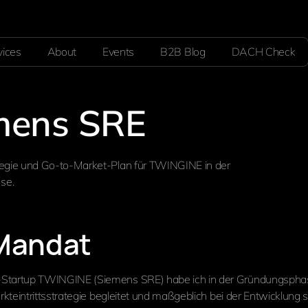
vices
About
Events
B2B Blog
DACH Check
mens SRE
tegie und Go-to-Market-Plan für TWINGINE in der
se.
Mandat
Startup TWINGINE (Siemens SRE) habe ich in der Gründungsph
arkteintrittsstrategie begleitet und maßgeblich bei der Entwicklung