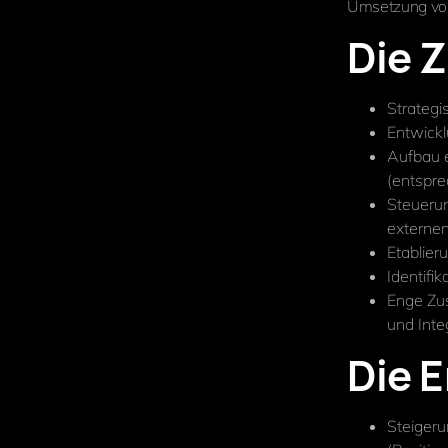
Umsetzung von
Die Z
Strategi
Entwickl
Aufbau e
(entspre
Steuerun
externe
Etablier
Identifi
Enge Zu
und Inte
Die 
Steiger