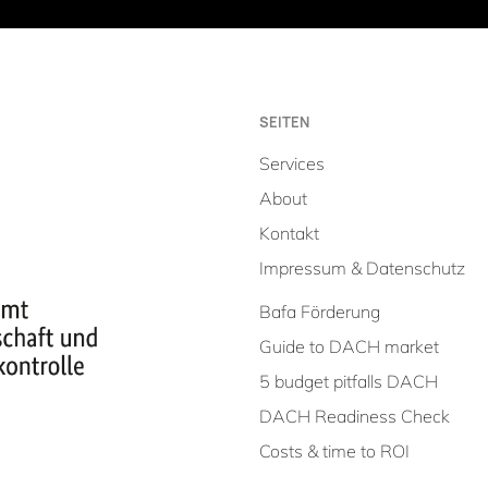
SEITEN
Services
About
Kontakt
Impressum & Datenschutz
Bafa Förderung
Guide to DACH market
5 budget pitfalls DACH
DACH Readiness Check
Costs & time to ROI