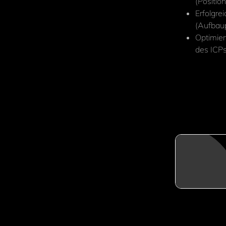
(Positio
Erfolgre
(Aufbaup
Optimier
des ICPs