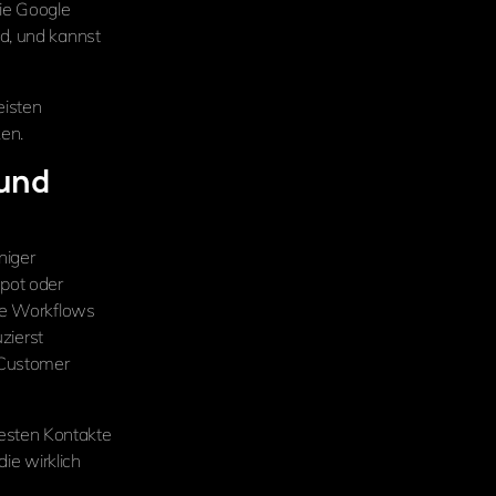
wie Google
nd, und kannst
eisten
ken.
 und
niger
pot oder
rte Workflows
uzierst
 Customer
esten Kontakte
die wirklich