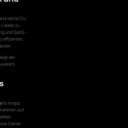
and stehst Du
e Leads zu
ung und SaaS-
effizienter,
assen.
iegt der
wirklich
s
gets knapp
ternehmen auf
tikel,
isse Deiner