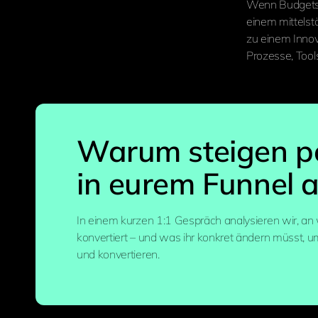
Wenn Budgets s
einem mittels
zu einem Inno
Prozesse, Tool
Warum steigen po
in eurem Funnel 
In einem kurzen 1:1 Gespräch analysieren wir, a
konvertiert – und was ihr konkret ändern müsst, 
und konvertieren.