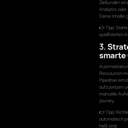
Zielkunden ein
Analytics oder
Deine Inhalte g
👉 Tipp: Start
qualifizierten
3.
Strat
smarte
Automatisierun
Ressourcen me
Pipedrive ermö
aufzusetzen und
manuelle Aufwä
Journey.
👉 Tipp: Rich
automatisch pri
heiß sind.