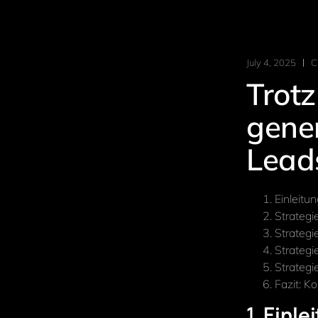
July 4, 2025
C
Trot
gener
Lead
Einleit
Strategi
Strategi
Strateg
Strategi
Fazit: K
1.
Einle