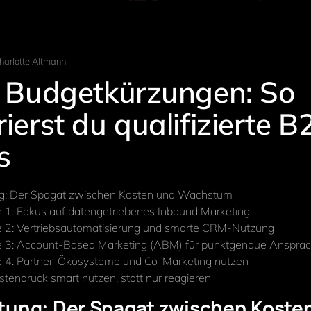
harlotte Altmann
z Budgetkürzungen: So
ierst du qualifizierte B
s
ung: Der Spagat zwischen Kosten und Wachstum
e 1: Fokus auf datengetriebenes Inbound Marketing
e 2: Vertriebsautomatisierung und smarte CRM-Nutzung
ie 3: Account-Based Marketing (ABM) für punktgenaue Anspra
e 4: Partner-Ökosysteme und Co-Marketing nutzen
ostendruck smart nutzen, statt nur reagieren
itung: Der Spagat zwischen Koste