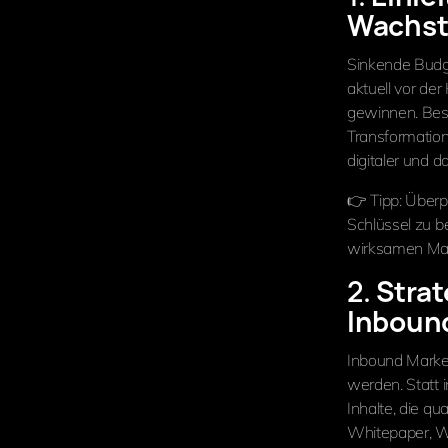
Wachs
Sinkende Budge
aktuell vor de
gewinnen. Beso
Transformation
digitaler und d
👉 Tipp: Überp
Schlüssel zu b
wirksamen M
2.
Strat
Inboun
Inbound Market
werden. Statt 
Inhalte, die qu
Whitepaper, We