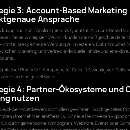
egie 3: Account-Based Marketing
nktgenaue Ansprache
napp sind, zählt Qualität mehr als Quantität. Account-Based Ma
ei, gezielt Deine wichtigsten Wunschkunden mit maßgeschneidert
 statt in breit gestreute Werbung zu investieren. Dafür brauchst 
schen Marketing und Vertrieb, individuelle Inhalte und eine klar
counts.
e mit einer Pilot-ABM-Kampagne für Deine 10 wichtigsten Zielkun
aliere erst dann gezielt weiter.
egie 4: Partner-Ökosysteme und 
ing nutzen
Lead-Gen-Wettbewerb nicht allein gewinnen. Durch gezieltes Par
tären Unternehmen eröffnest Du Dir neue Reichweiten – ganz o
 Ob durch gemeinsame Kampagnen, Webinare, Events oder Cont