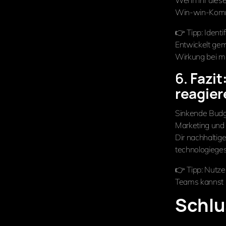
Wenn ihr diesel
Win-win-Komm
👉 Tipp: Identi
Entwickelt gem
Wirkung bei mi
6.
Fazit
reagier
Sinkende Budge
Marketing und V
Dir nachhaltig
technologieges
👉 Tipp: Nutze
Teams kannst D
Schlu