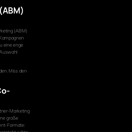
 (ABM)
rketing (ABM)
en Kampagnen
Du eine enge
e Auswahl
den. Miss den
Co-
tner-Marketing
hne große
ent-Formate: