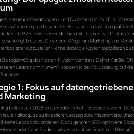
tum
ts, steigende Erwartungen – und Du mittendrin. Auch im Mittelst
r Herausforderung, mit begrenzten Ressourcen dennoch qualifiziert
nders als B2B-Entscheider, der sich mit Themen wie Digitalisier
 beschäftigt, brauchst Du smarte Wege, um Marketing und Vertrieb 
atenbasierter aufzustellen – ohne dabei die Kosten explodieren zu l
rüfe regelmäßig das Kosten-Nutzen-Verhältnis Deiner Kanäle. Oft l
esseren Leads nicht in „mehr“, sondern in der Fokussierung auf die 
aßnahmen.
egie 1: Fokus auf datengetriebene
d Marketing
ing bleibt auch 2025 ein zentraler Hebel – besonders, wenn Bud
in teure Kaltakquise zu investieren, setzen zukunftsorientierte Un
alifizierte Leads aktiv anziehen. Dazu gehören SEO-optimierte Blogar
binare oder Case Studies, die genau auf die Fragen und Bedürfn