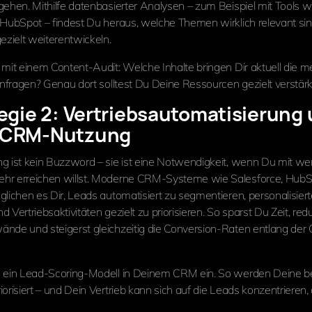
gehen. Mithilfe datenbasierter Analysen – zum Beispiel mit Tools 
 HubSpot – findest Du heraus, welche Themen wirklich relevant si
ezielt weiterentwickeln.
e mit einem Content-Audit: Welche Inhalte bringen Dir aktuell die m
 Anfragen? Genau dort solltest Du Deine Ressourcen gezielt verstär
egie 2: Vertriebsautomatisierung
 CRM-Nutzung
g ist kein Buzzword – sie ist eine Notwendigkeit, wenn Du mit we
hr erreichen willst. Moderne CRM-Systeme wie Salesforce, HubS
glichen es Dir, Leads automatisiert zu segmentieren, personalisie
 Vertriebsaktivitäten gezielt zu priorisieren. So sparst Du Zeit, red
nde und steigerst gleichzeitig die Conversion-Raten entlang der
te ein Lead-Scoring-Modell in Deinem CRM ein. So werden Deine b
orisiert – und Dein Vertrieb kann sich auf die Leads konzentrieren, 