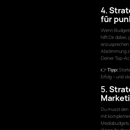
4.
Strat
für pu
Wenn Budgets k
hilft Dir dab
anzusprechen –
Abstimmung zwi
Deiner Top-Ac
👉
Tipp:
Start
Erfolg – und sk
5.
Strat
Market
Du musst den 
mit komplemen
Mediabudgets.