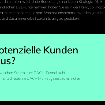
chrumpfen, wächst die Bedeutung einer klaren Strategie. Als Ent
tändischen B2B-Unternehmen haben Sie es in der Hand, ob knap
vationsmotor oder zu einem Wachstumshemmer werden. Jetzt ist d
s und Zusammenarbeit zukunftsfähig zu gestalten.
tenzielle Kunden
aus?
n welchen Stellen euer DACH-Funnel nicht
um Entscheider im DACH Market gezielt zu erreichen