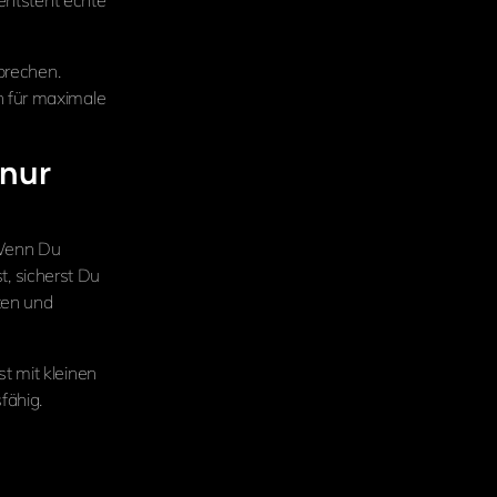
 entsteht echte
sprechen.
n für maximale
 nur
 Wenn Du
st, sicherst Du
ten und
t mit kleinen
fähig.