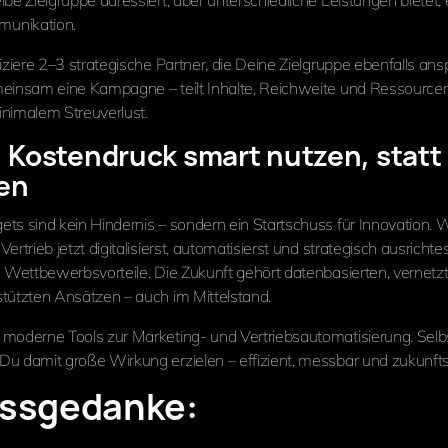
be Zielgruppe adressiert, aber unterschiedliche Leistungen bietet,
unikation.
fiziere 2–3 strategische Partner, die Deine Zielgruppe ebenfalls an
einsam eine Kampagne – teilt Inhalte, Reichweite und Ressource
nimalem Streuverlust.
: Kostendruck smart nutzen, statt
en
ts sind kein Hindernis – sondern ein Startschuss für Innovation.
ertrieb jetzt digitalisierst, automatisierst und strategisch ausrichte
e Wettbewerbsvorteile. Die Zukunft gehört datenbasierten, vernetz
tützten Ansätzen – auch im Mittelstand.
 moderne Tools zur Marketing- und Vertriebsautomatisierung. Selbs
u damit große Wirkung erzielen – effizient, messbar und zukunfts
ssgedanke: