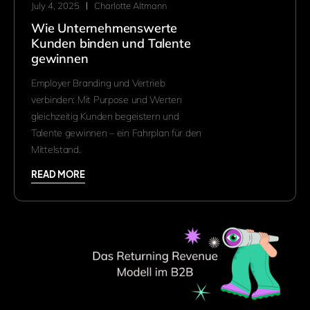
July 4, 2025
Charlotte Altmann
Wie Unternehmenswerte
Kunden binden und Talente
gewinnen
Employer Branding und Vertrieb
verbinden: Mit Purpose und Werten
gleichzeitig Kunden begeistern und
Talente gewinnen – ein Fahrplan für den
Mittelstand.
READ MORE