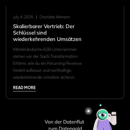
July 4, 2025
Charlotte Altmann
Skalierbarer Vertrieb: Der
Schlüssel sind
wiederkehrenden Umsätzen
Mittelständische B2B-Unternehmen
stehen vor der SaaS-Transformation.
Erfahre, wie du ein Returning Revenue
Modell aufbaust und nachhaltige,
wiederkehrende Umsätze sicherst.
READ MORE