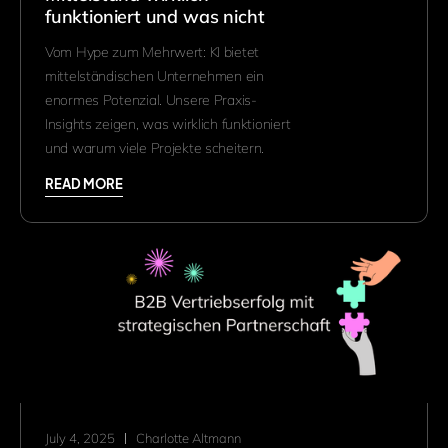
funktioniert und was nicht
Vom Hype zum Mehrwert: KI bietet
mittelständischen Unternehmen ein
enormes Potenzial. Unsere Praxis-
Insights zeigen, was wirklich funktioniert
und warum viele Projekte scheitern.
READ MORE
July 4, 2025
Charlotte Altmann