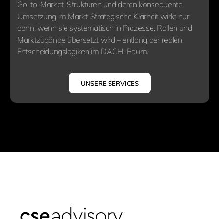
Go-to-Market-Strukturen und deren konsequente
Umsetzung im Markt. Strategische Klarheit wirkt nur
dann, wenn sie systematisch in Prozesse, Rollen und
Marktzugänge übersetzt wird – entlang der realen
Entscheidungslogiken im DACH-Raum.
UNSERE SERVICES