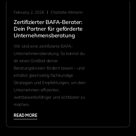
February 2, 2026
Charlotte Altmann
Zertifizierter BAFA-Berater:
Dein Partner für geförderte
Unternehmensberatung
Wir sind eine zertifizierte BAFA-
Unternehmensberatung. So kannst du
dir einen Großteil deiner
Beratungskosten fördern lassen – und
erhältst gleichzeitig fachkundige
Strategien und Empfehlungen, um dein
Unternehmen effizienter,
wettbewerbsfähiger und sichtbarer zu
machen.
READ MORE