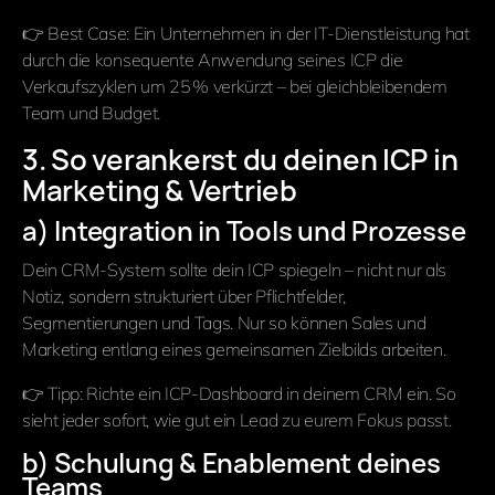
👉 Best Case: Ein Unternehmen in der IT-Dienstleistung hat
durch die konsequente Anwendung seines ICP die
Verkaufszyklen um 25 % verkürzt – bei gleichbleibendem
Team und Budget.
3. So verankerst du deinen ICP in
Marketing & Vertrieb
a) Integration in Tools und Prozesse
Dein CRM-System sollte dein ICP spiegeln – nicht nur als
Notiz, sondern strukturiert über Pflichtfelder,
Segmentierungen und Tags. Nur so können Sales und
Marketing entlang eines gemeinsamen Zielbilds arbeiten.
👉 Tipp: Richte ein ICP-Dashboard in deinem CRM ein. So
sieht jeder sofort, wie gut ein Lead zu eurem Fokus passt.
b) Schulung & Enablement deines
Teams