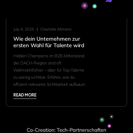
July 4, 2025
Charlotte Altmann
Wie dein Unternehmen zur
ersten Wahl für Talente wird
Hidden Champions im B2B-Mittelstand
der DACH-Region sind oft
Weltmarktführer – aber für Top-Talente
zu wenig sichtbar. Erfahre, wie du
effizient relevante Sichtbarkeit aufbaust.
READ MORE