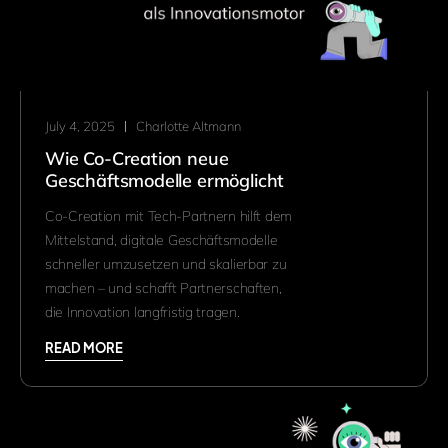
July 4, 2025
Charlotte Altmann
Wie Co-Creation neue
Geschäftsmodelle ermöglicht
Co-Creation mit Tech-Partnern hilft dem
Mittelstand, digitale Geschäftsmodelle
schneller umzusetzen und skalierbar zu
machen – und schafft Partnerschaften,
die Innovation langfristig tragen.
READ MORE