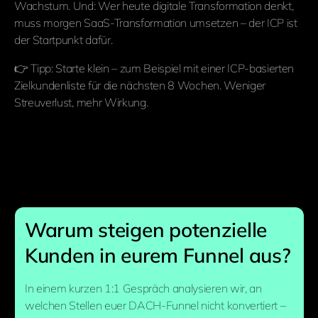
Wachstum. Und: Wer heute digitale Transformation denkt,
muss morgen SaaS-Transformation umsetzen – der ICP ist
der Startpunkt dafür.
👉 Tipp: Starte klein – zum Beispiel mit einer ICP-basierten
Zielkundenliste für die nächsten 8 Wochen. Weniger
Streuverlust, mehr Wirkung.
Warum steigen potenzielle
Kunden in eurem Funnel aus?
In einem kurzen 1:1 Gespräch analysieren wir, an
welchen Stellen euer DACH-Funnel nicht konvertiert –