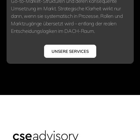
Go-to-Market-Strukturen und deren konsequente
Umsetzung im Markt. Strategische Klarheit wirkt nur
dann, wenn sie systematisch in Prozesse, Rollen und
Marktzugänge übersetzt wird – entlang der realen
Entscheidungslogiken im DACH-Raum.
UNSERE SERVICES