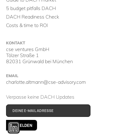
5 budget pitfalls DACH
DACH Readiness Check
Costs & time to ROI
KONTAKT
cse ventures GmbH
Tölzer Straße 1
82031 Grünwald bei München
EMAIL
charlotte.altmann@cse-advisory.com
Verpasse keine DACH Updates