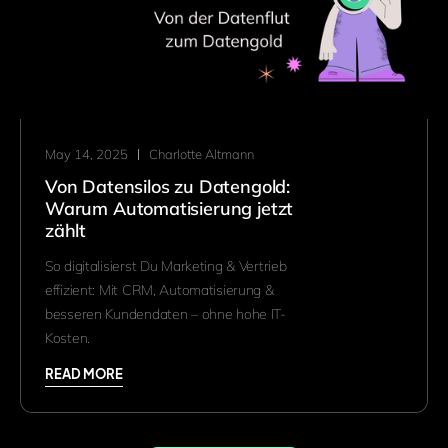
May 14, 2025
Charlotte Altmann
Von Datensilos zu Datengold:
Warum Automatisierung jetzt
zählt
So digitalisierst Du Marketing & Vertrieb
effizient: Mit CRM, Automatisierung &
besseren Kundendaten – ohne hohe IT-
Kosten.
READ MORE