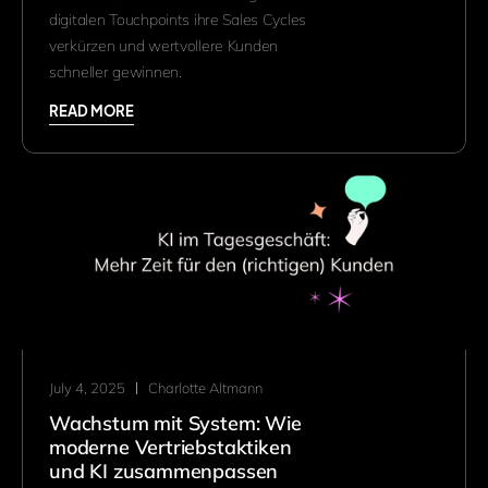
digitalen Touchpoints ihre Sales Cycles
verkürzen und wertvollere Kunden
schneller gewinnen.
READ MORE
July 4, 2025
Charlotte Altmann
Wachstum mit System: Wie
moderne Vertriebstaktiken
und KI zusammenpassen