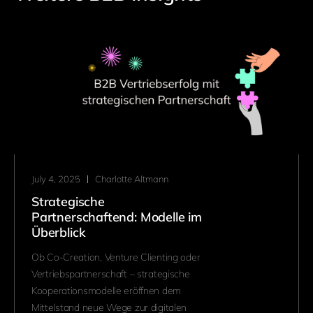
July 4, 2025
Charlotte Altmann
Strategische
Partnerschaftend: Modelle im
Überblick
Ob Co-Creation, Venture Clienting oder
Vertriebspartnerschaft – strategische
Kooperationsmodelle eröffnen dem
Mittelstand neue Wege zur digitalen