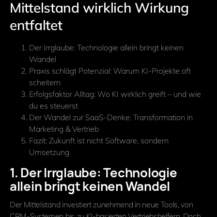
Mittelstand wirklich Wirkung
entfaltet
Der Irrglaube: Technologie allein bringt keinen
Wandel
Praxis schlägt Potenzial: Warum KI-Projekte oft
scheitern
Erfolgsfaktor Alltag: Wo KI wirklich greift – und wie
du es steuerst
Der Wandel zur SaaS-Denke: Transformation in
Marketing & Vertrieb
Fazit: Zukunft ist nicht Software, sondern
Umsetzung
1. Der Irrglaube: Technologie
allein bringt keinen Wandel
Der Mittelstand investiert zunehmend in neue Tools, von
CRM-Systemen bis zu KI-basierten Vertriebshelfern. Doch