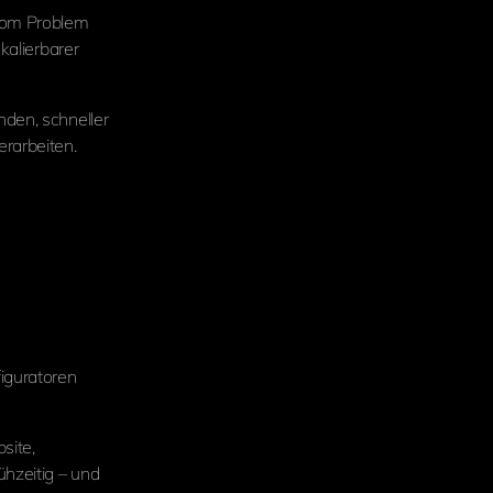
 vom Problem
kalierbarer
nden, schneller
erarbeiten.
iguratoren
site,
hzeitig – und