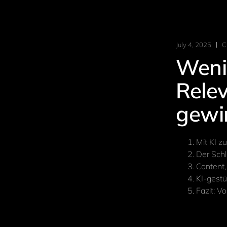
July 4, 2025
C
Weni
Relev
gewi
Mit KI z
Der Schl
Content
KI-gestü
Fazit: V