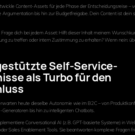
Entwickle Content-Assets für jede Phase der Entscheidungsreise –
e Argumentation bis hin zur Budgetfreigabe. Dein Content ist dein s
: Frage dich bei jedem Asset: Hilft dieser Inhalt meinem Wunschku
ung zu treffen oder intern Zustimmung zu erhalten? Wenn nein: üb
-gestützte Self-Service-
isse als Turbo für den
luss
warten heute dieselbe Autonomie wie im B2C – von Produktkonf
Generatoren bis hin zu intelligenten Chatbots.
Implementiere Conversational AI (z. B. GPT-basierte Systeme) in Web
der Sales Enablement Tools. Sie beantworten komplexe Fragen frü