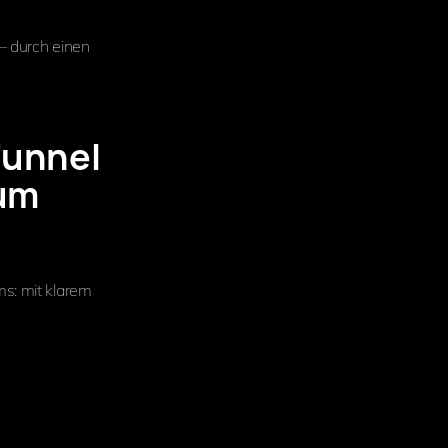
 – durch einen
Funnel
aum
ms: mit klarem