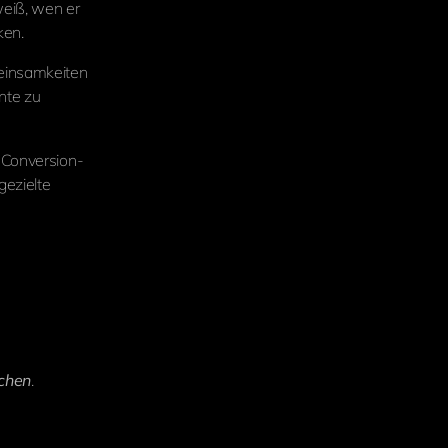
weiß, wen er
ken.
einsamkeiten
nte zu
 Conversion-
ezielte
chen
.