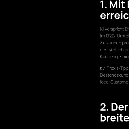
1. Mit
errei
KI verspricht E
Im B2B-Umfeld 
Zielkunden prä
den Vertrieb ge
Kundengesprä
👉 Praxis-Tipp
Bestandskunden
Ideal Customer
2. Der
breit