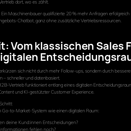
ertrieb dort, wo es zählt.
: Ein Maschinenbauer qualifizierte 20 % mehr Anfragen erfolgreich
ngebots-Chatbot, ganz ohne zusätzliche Vertriebsressourcen.
zit: Vom klassischen Sales 
igitalen Entscheidungsr
erkürzen sich nicht durch mehr Follow-ups, sondern durch bessere
 – schneller und datenbasiert.
B-Vertrieb funktioniert entlang eines digitalen Entscheidungsrau
ontent und KI-gestützter Customer Experience.
chritt:
n Go-to-Market-System wie einen digitalen Raum:
fen deine Kund:innen Entscheidungen?
Informationen fehlen noch?