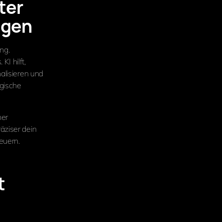
ter
ugen
ng.
I hilft,
alisieren und
egische
ner
äziser dein
euern.
t