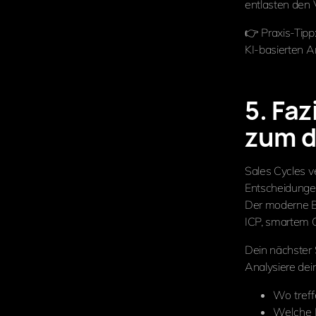
entlasten den V
👉 Praxis-Tipp
KI-basierten A
5. Fa
zum d
Sales Cycles v
Entscheidungen
Der moderne B2
ICP, smartem C
Dein nächster S
Analysiere dei
Wo tref
Welche 