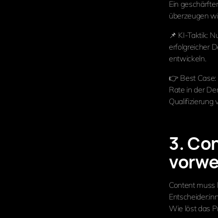
Ein geschärfte
überzeugen wil
📌 KI-Taktik:
erfolgreicher 
entwickeln.
👉 Best Case: 
Rate in der D
Qualifizierung 
3. Co
vorw
Content muss
Entscheider:in
Wie löst das P