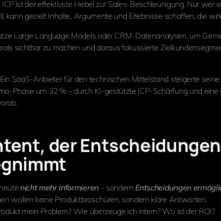
r ICP ist der effektivste Hebel zur Sales-Beschleunigung. Nur wer 
l, kann gezielt Inhalte, Argumente und Erlebnisse schaffen, die wir
 Nutze Large Language Models oder CRM-Datenanalysen, um Gem
Deals sichtbar zu machen und daraus fokussierte Zielkundensegme
Ein SaaS-Anbieter für den technischen Mittelstand steigerte seine
emo-Phase um 32 % – durch KI-gestützte ICP-Schärfung und eine g
vorab.
ntent, der Entscheidungen
egnimmt
 heute
nicht mehr informieren
– sondern
Entscheidungen ermögli
nen wollen keine Produktbroschüren, sondern klare Antworten:
rodukt mein Problem? Wie überzeuge ich intern? Wo ist der ROI?