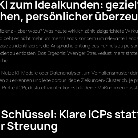
 KI zum Idealkunden: geziel
chen, persönlicher überze
ffizienz – aber wozu? Was heute wirklich zählt: zielgerichtete Wirku
geht es nicht mehr um mehr Leads, sondern um relevante Leads. K
zise zu identifizieren, die Ansprache entlang des Funnels zu person
zielt zu entlasten. Das Ergebnis: Weniger Streuverlust, mehr strat
che.
: Nutze KI-Modelle oder Datenanalysen, um Verhaltensmuster dei
 zu erkennen und leite daraus ideale Zielkunden-Cluster ab. Je pr
 Profile (ICP), desto effizienter kannst du deine Maßnahmen ausst
 Schlüssel: Klare ICPs stat
er Streuung