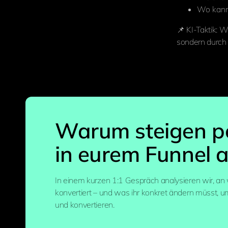
Wo kann 
📌 KI-Taktik: 
sondern durch
Warum steigen po
in eurem Funnel 
In einem kurzen 1:1 Gespräch analysieren wir, a
konvertiert – und was ihr konkret ändern müsst, 
und konvertieren.