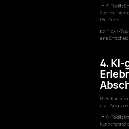
📌 KI-Taktik: 
über die intern
Pre-Sales.
👉 Praxis-Tipp
eine Entscheid
4. KI
Erlebn
Absch
B2B-Kunden er
über Angebots-
📌 KI-Taktik: 
Kundenportal o