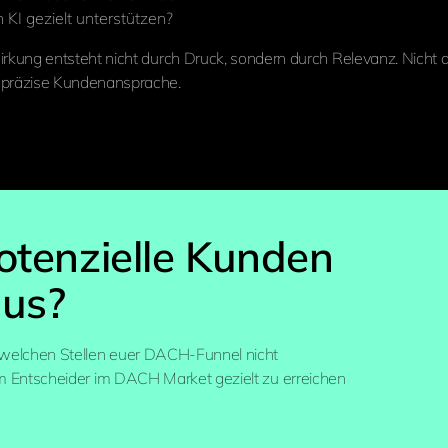
KI gezielt unterstützen?
Wirkung entsteht nicht durch Druck, sondern durch Relevanz. Nicht
 präzise Kundenansprache.
tenzielle Kunden
aus?
n welchen Stellen euer DACH-Funnel nicht
um Entscheider im DACH Market gezielt zu erreichen