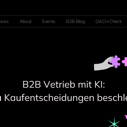
vices
About
Events
B2B Blog
DACH Check