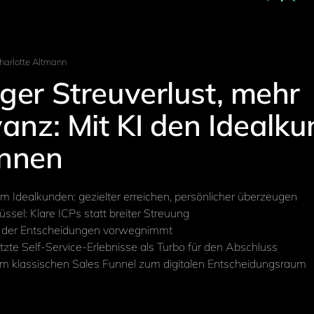
harlotte Altmann
ger Streuverlust, mehr
anz: Mit KI den Idealk
nnen
um Idealkunden: gezielter erreichen, persönlicher überzeugen
üssel: Klare ICPs statt breiter Streuung
, der Entscheidungen vorwegnimmt
tzte Self-Service-Erlebnisse als Turbo für den Abschluss
om klassischen Sales Funnel zum digitalen Entscheidungsraum